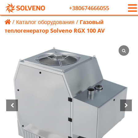
+380674666055
/
Каталог оборудования
/
Газовый
теплогенератор Solveno RGX 100 AV