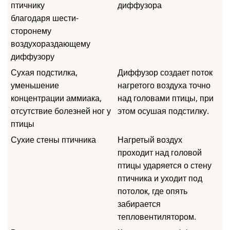
птичнику
диффузора
благодаря шести-
сторонему
воздухораздающему
диффузору
Сухая подстилка,
Диффузор создает поток
уменьшение
нагретого воздуха точно
концентрации аммиака,
над головами птицы, при
отсутствие болезней ног у
этом осушая подстилку.
птицы
Сухие стены птичника
Нагретый воздух
проходит над головой
птицы ударяется о стену
птичника и уходит под
потолок, где опять
забирается
тепловентилятором.