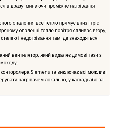
ся відразу, минаючи проміжне нагрівання
ного опалення все тепло прямує вниз і гріє
тряному опаленні тепле повітря спливає вгору,
 стелею і недогрівання там, де знаходяться
аний вентилятор, який видаляє димові гази з
имоходу.
 конторолера Siemens та виключає всі можливі
керувати нагрівачем локально, у каскаді або за