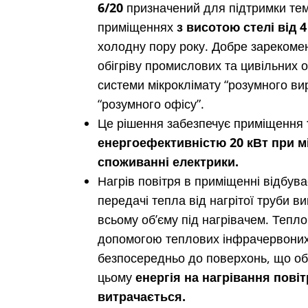
6/20
призначений для підтримки те
приміщеннях
з висотою стелі від 4
холодну пору року. Добре зарекоме
обігріву промислових та цивільних о
системи мікроклімату “розумного ви
“розумного офісу”.
Це рішення забезпечує приміщення
енергоефективністю
20 кВт при 
споживанні електрики.
Нагрів повітря в приміщенні відбув
передачі тепла від нагрітої труби 
всьому об’єму під нагрівачем. Тепл
допомогою теплових інфрачервоних
безпосередньо до поверхонь, що обі
цьому
енергія на нагрівання повіт
витрачається.