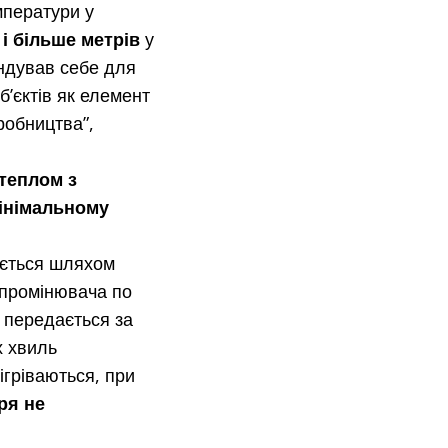
мператури у
 і більше метрів
у
ндував себе для
б’єктів як елемент
робництва”,
теплом з
мінімальному
ається шляхом
випромінювача по
о передається за
 хвиль
гріваються, при
ря не