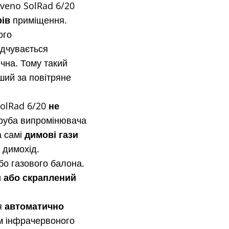
lveno SolRad 6/20
рів
приміщення.
ого
ідчувається
чна. Тому такий
ший за повітряне
olRad 6/20
не
руба випромінювача
а самі
димові гази
 димохід.
або газового балона.
 або скраплений
я
автоматично
м інфрачервоного