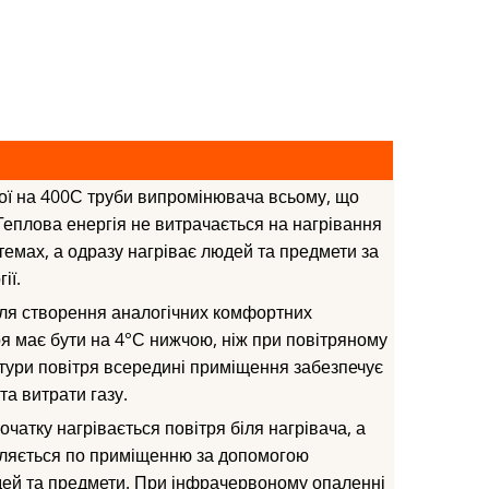
тої на 400С труби випромінювача всьому, що
Теплова енергія не витрачається на нагрівання
стемах, а одразу нагріває людей та предмети за
ії.
для створення аналогічних комфортних
ря має бути на 4°С нижчою, ніж при повітряному
тури повітря всередині приміщення забезпечує
а витрати газу.
чатку нагрівається повітря біля нагрівача, а
діляється по приміщенню за допомогою
дей та предмети. При інфрачервоному опаленні