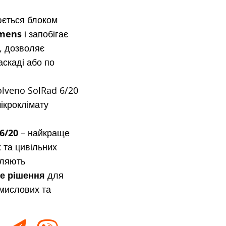
юється
блоком
emens
і запобігає
, дозволяє
аскаді або по
olveno SolRad 6/20
ікроклімату
 6/20
– найкраще
 та цивільних
оляють
е рішення
для
мислових та