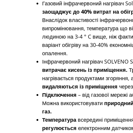
Газовий інфрачервоний нагрівач So
заощаджує до 40% витрат на обіг
Внаслідок властивості інфрачервон
випромінювання, температура що в
людиною на 3-4 ° C вище, ніж факти
варіант обігріву на 30-40% економні
опалення.
Інфрачервоний нагрівач SOLVENO S
витрачає кисень із приміщення.
Т
нагрівається продуктами згоряння, 
видаляються із приміщення
через
Підключення
– від газової мережі 
Можна використовувати
природний
газ.
Температура
всередині приміщенн
регулюється
електронним датчико