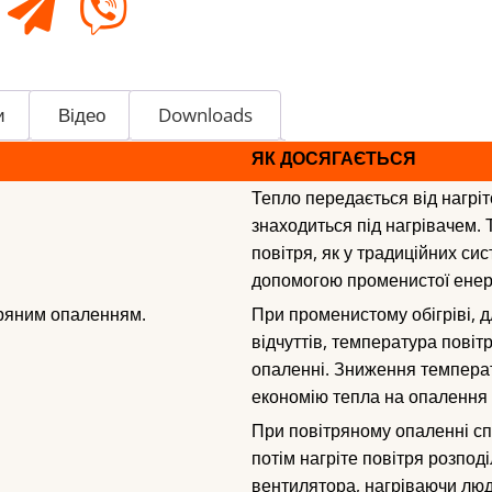
и
Відео
Downloads
ЯК ДОСЯГАЄТЬСЯ
Тепло передається від нагрі
знаходиться під нагрівачем. 
повітря, як у традиційних си
допомогою променистої енерг
тряним опаленням.
При променистому обігріві, 
відчуттів, температура повіт
опаленні. Зниження темпера
економію тепла на опалення т
При повітряному опаленні спо
потім нагріте повітря розпо
вентилятора, нагріваючи лю