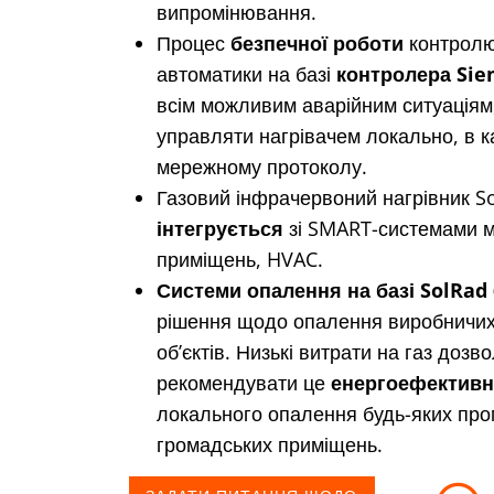
випромінювання.
Процес
безпечної роботи
контрол
автоматики на базі
контролера Si
всім можливим аварійним ситуаціям
управляти нагрівачем локально, в к
мережному протоколу.
Газовий інфрачервоний нагрівник S
інтегрується
зі SMART-системами м
приміщень, HVAC.
Системи опалення на базі SolRad
рішення щодо опалення виробничих
об’єктів. Низькі витрати на газ дозв
рекомендувати це
енергоефективн
локального опалення будь-яких про
громадських приміщень.