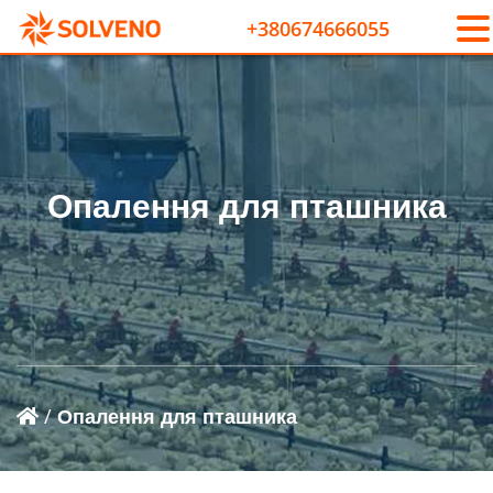
+380674666055
Опалення для пташника
/
Опалення для пташника