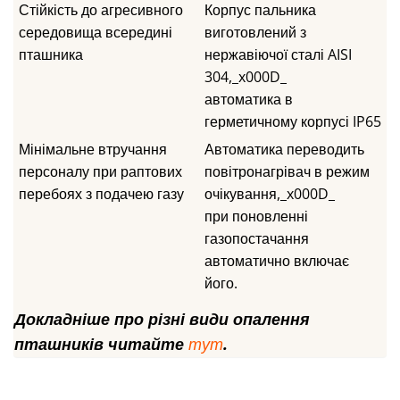
Стійкість до агресивного
Корпус пальника
середовища всередині
виготовлений з
пташника
нержавіючої сталі AISI
304,_x000D_
автоматика в
герметичному корпусі IP65
Мінімальне втручання
Автоматика переводить
персоналу при раптових
повітронагрівач в режим
перебоях з подачею газу
очікування,_x000D_
при поновленні
газопостачання
автоматично включає
його.
Докладніше про різні види опалення
пташників читайте
тут
.