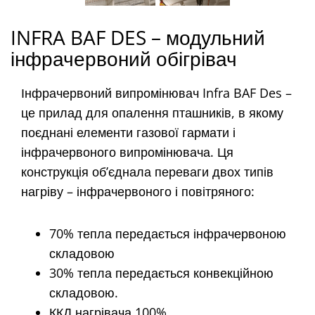
INFRA BAF DES – модульний
інфрачервоний обігрівач
Інфрачервоний випромінювач Infra BAF Des –
це прилад для опалення пташників, в якому
поєднані елементи газової гармати і
інфрачервоного випромінювача. Ця
конструкція об’єднала переваги двох типів
нагріву – інфрачервоного і повітряного:
70% тепла передається інфрачервоною
складовою
30% тепла передається конвекційною
складовою.
ККД нагрівача 100%.