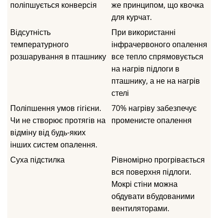
поліпшується конверсія
же принципом, що квочка
для курчат.
Відсутність
При використанні
температурного
інфрачервоного опалення
розшарування в пташнику
все тепло спрямовується
на нагрів підлоги в
пташнику, а не на нагрів
стелі
Поліпшення умов гігієни.
70% нагріву забезпечує
Чи не створює протягів на
променисте опалення
відміну від будь-яких
інших систем опалення.
Суха підстилка
Рівномірно прогрівається
вся поверхня підлоги.
Мокрі стіни можна
обдувати вбудованими
вентиляторами.