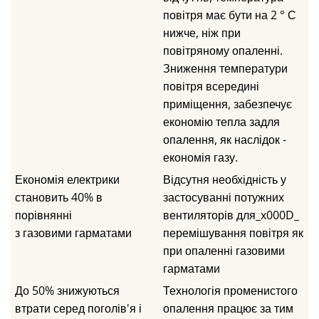
повітря має бути на 2 ° С
нижче, ніж при
повітряному опаленні.
Зниження температури
повітря всередині
приміщення, забезпечує
економію тепла задля
опалення, як наслідок -
економія газу.
Економія електрики
Відсутня необхідність у
становить 40% в
застосуванні потужних
порівнянні
вентиляторів для_x000D_
з газовими гарматами
перемішування повітря як
при опаленні газовими
гарматами
До 50% знижуються
Технологія променистого
втрати серед поголів'я і
опалення працює за тим