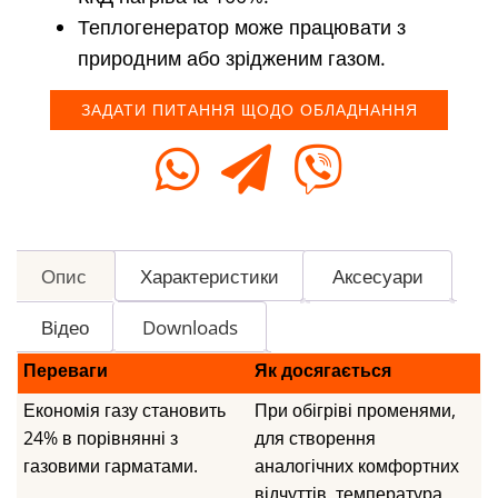
Теплогенератор може працювати з
природним або зрідженим газом.
ЗАДАТИ ПИТАННЯ ЩОДО ОБЛАДНАННЯ
Опис
Характеристики
Аксесуари
Відео
Downloads
Переваги
Як досягається
Економія газу становить
При обігріві променями,
24% в порівнянні з
для створення
газовими гарматами.
аналогічних комфортних
відчуттів, температура