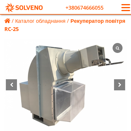
+380674666055
/
Каталог обладнання
/
Рекуператор повітря
RC-25