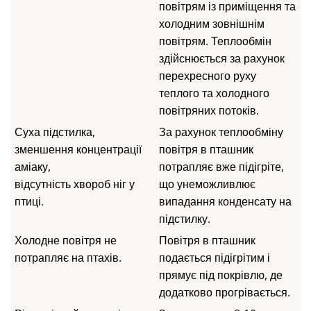
повітрям із приміщення та
холодним зовнішнім
повітрям. Теплообмін
здійснюється за рахунок
перехресного руху
теплого та холодного
повітряних потоків.
Суха підстилка,
За рахунок теплообміну
зменшення концентрації
повітря в пташник
аміаку,
потрапляє вже підігріте,
відсутність хвороб ніг у
що унеможливлює
птиці.
випадання конденсату на
підстилку.
Холодне повітря не
Повітря в пташник
потрапляє на птахів.
подається підігрітим і
прямує під покрівлю, де
додатково прогрівається.