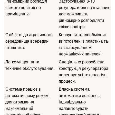
Рівномірний розподіл
Застосування 8-10
свіжого повітря по
рекуператорів на пташник
приміщенню.
дає можливість
рівномірно розподіляти
свіже повітря.
Стійкість до агресивного
Корпус та теплообмінник
середовища всередині
виготовлені з пластика та
пташника.
із застосуванням
нержавіючих панелей.
Легке чищення та
Спеціально розроблена
технічне обслуговування.
конструкція рекуператора
полегшує усі технологічні
процеси.
Система працює в
Власна система
автоматичному режимі,
автоматики дозволяє
для отримання
індивідуально
максимальний
налаштовувати
економічний ефект.
технологічний режим