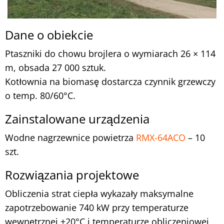
Dane o obiekcie
Ptaszniki do chowu brojlera o wymiarach 26 × 114
m, obsada 27 000 sztuk.
Kotłownia na biomasę dostarcza czynnik grzewczy
o temp. 80/60°C.
Zainstalowane urządzenia
Wodne nagrzewnice powietrza
RMX-64ACO
– 10
szt.
Rozwiązania projektowe
Obliczenia strat ciepła wykazały maksymalne
zapotrzebowanie 740 kW przy temperaturze
wewnętrznej +20°C i temperaturze obliczeniowej