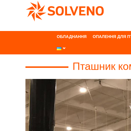
+380674666055
ОБЛАДНАННЯ
ОПАЛЕННЯ ДЛЯ 
/
Приклади проектів
/
Пташник компані
Пташник ком