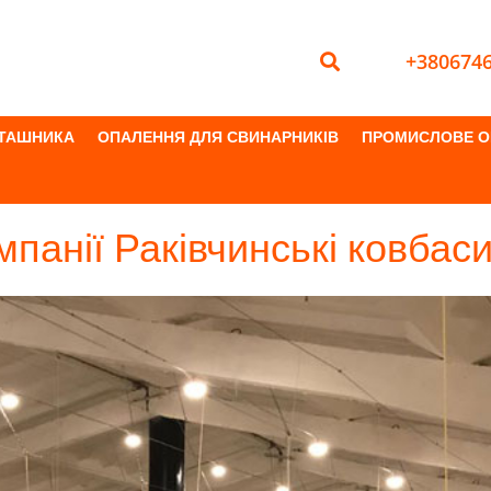
+380674
ПТАШНИКА
ОПАЛЕННЯ ДЛЯ СВИНАРНИКІВ
ПРОМИСЛОВЕ О
ї Раківчинські ковбаси м. Коломия
панії Раківчинські ковбас