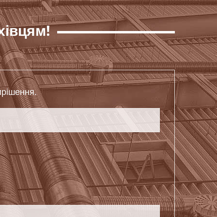
хівцям!
ирішення.