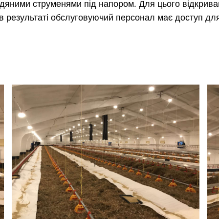
яними струменями під напором. Для цього відкриваю
 в результаті обслуговуючий персонал має доступ дл