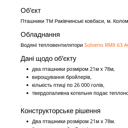
Об’єкт
Пташники ТМ Раківчинські ковбаси, м. Коло
Обладнання
Водяні тепловентилятори
Solveno RMX 63 
Дані щодо об’єкту
два пташники розміром 21м х 78м,
вирощування бройлерів,
кількість птиці по 26 000 голів,
твердопаливна котельня подає теплонос
Конструкторське рішення
Два пташники розміром 21м х 78м.