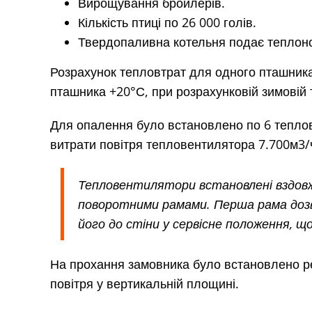
Вирощування бройлерів.
Кількість птиці по 26 000 голів.
Твердопаливна котельня подає теплоно
Розрахунок тепловтрат для одного пташник
пташника +20°С, при розрахунковій зимовій 
Для опалення було встановлено по 6 теплов
витрати повітря тепловентилятора 7.700м3/
Тепловентилятори встановлені вздовж
поворотними рамами. Перша рама дозв
його до стіни у сервісне положення, щ
На прохання замовника було встановлено ре
повітря у вертикальній площині.