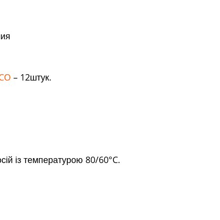
мия
ACO
– 12штук.
ій із температурою 80/60°C.