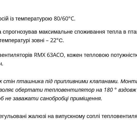
сій із температурою 80/60°C.
а спрогнозував максимальне споживання тепла в пта
температурі зовні – 22°С.
ентиляторів RMX 63ACO, кожен тепловою потужністю 
ч.
 стін пташника під припливними клапанами. Монта
оляє обертати тепловентилятор на 180 ° вздовж в
об не заважати санобробці приміщення.
гульовані жалюзі на випускному соплі тепловентиля